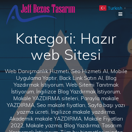
Skip
Turkish
to
▼
content
Kategori:
Hazır
web Sitesi
Web Danışmanlık Hizmeti, Seo Hizmeti Al, Mobile
Uygulama Yaptır, Back Link Satın Al, Blog
Yazdırmak İstiyorum, Web Sitemi Tanıtmak
İstiyorum, İngilizce Blog Yazdırmak İstiyorum,
Makale YAZDIRMA siteleri, Parayla makale
YAZDIRMA, Seo makale fiyatları, Sayfa başı yazı
yazma ücreti, İngilizce makale yazdırma,
Akademik makale YAZDIRMA, Makale Fiyatları
2022, Makale yazma, Blog Yazdırma, Tasarım