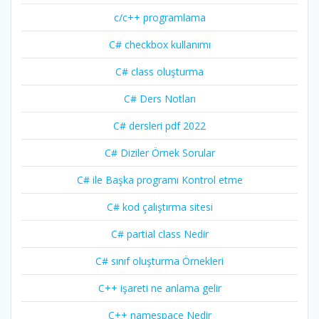
c/c++ programlama
C# checkbox kullanımı
C# class oluşturma
C# Ders Notları
C# dersleri pdf 2022
C# Diziler Örnek Sorular
C# ile Başka programı Kontrol etme
C# kod çalıştırma sitesi
C# partial class Nedir
C# sınıf oluşturma Örnekleri
C++ işareti ne anlama gelir
C++ namespace Nedir