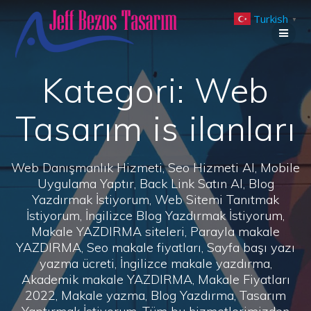
Skip
Turkish
to
▼
content
Kategori:
Web
Tasarım is ilanları
Web Danışmanlık Hizmeti, Seo Hizmeti Al, Mobile
Uygulama Yaptır, Back Link Satın Al, Blog
Yazdırmak İstiyorum, Web Sitemi Tanıtmak
İstiyorum, İngilizce Blog Yazdırmak İstiyorum,
Makale YAZDIRMA siteleri, Parayla makale
YAZDIRMA, Seo makale fiyatları, Sayfa başı yazı
yazma ücreti, İngilizce makale yazdırma,
Akademik makale YAZDIRMA, Makale Fiyatları
2022, Makale yazma, Blog Yazdırma, Tasarım