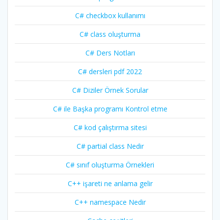
C# checkbox kullanımı
C# class oluşturma
C# Ders Notları
C# dersleri pdf 2022
C# Diziler Örnek Sorular
C# ile Başka programı Kontrol etme
C# kod çalıştırma sitesi
C# partial class Nedir
C# sınıf oluşturma Örnekleri
C++ işareti ne anlama gelir
C++ namespace Nedir