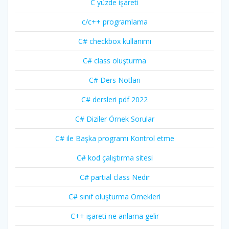
C yüzde işareti
c/c++ programlama
C# checkbox kullanımı
C# class oluşturma
C# Ders Notları
C# dersleri pdf 2022
C# Diziler Örnek Sorular
C# ile Başka programı Kontrol etme
C# kod çalıştırma sitesi
C# partial class Nedir
C# sınıf oluşturma Örnekleri
C++ işareti ne anlama gelir