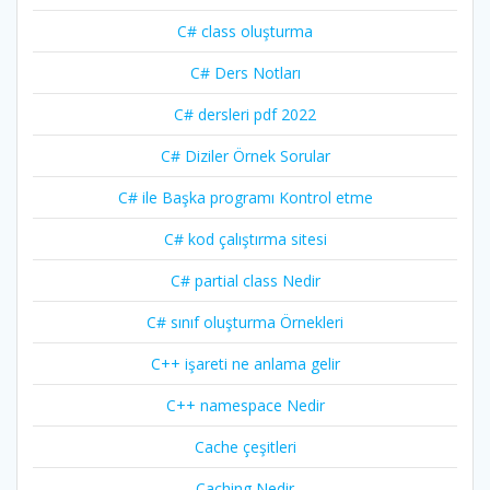
C# class oluşturma
C# Ders Notları
C# dersleri pdf 2022
C# Diziler Örnek Sorular
C# ile Başka programı Kontrol etme
C# kod çalıştırma sitesi
C# partial class Nedir
C# sınıf oluşturma Örnekleri
C++ işareti ne anlama gelir
C++ namespace Nedir
Cache çeşitleri
Caching Nedir