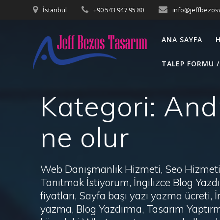
Skip
İstanbul
+90 543 947 95 80
info@jeffbezo
to
content
ANA SAYFA
TALEP FORMU /
Kategori:
Andr
ne olur
Web Danışmanlık Hizmeti, Seo Hizmeti 
Tanıtmak İstiyorum, İngilizce Blog Ya
fiyatları, Sayfa başı yazı yazma ücret
yazma, Blog Yazdırma, Tasarım Yaptırm