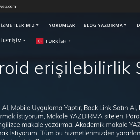
sweb.com
HIZMETLERIMIZ
YORUMLAR
BLOG YAZDIRMA
D
 İLETIŞIM
TURKISH
▼
oid erişilebilirlik 
Al, Mobile Uygulama Yaptır, Back Link Satın Al,
zdırmak İstiyorum, Makale YAZDIRMA siteleri, P
i, İngilizce makale yazdırma, Akademik makale Y
ak İstiyorum, Tüm bu hizmetlerimizden yararlanm