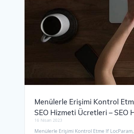
Menülerle Erişimi Kontrol Et
SEO Hizmeti Ücretleri – SEO 
16 Nisan 2023
Menülerle Erişimi Kontrol Etme If LocParam, 