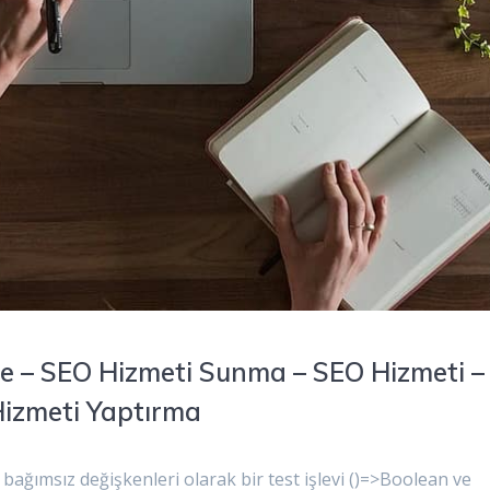
me – SEO Hizmeti Sunma – SEO Hizmeti –
Hizmeti Yaptırma
bağımsız değişkenleri olarak bir test işlevi ()=>Boolean ve