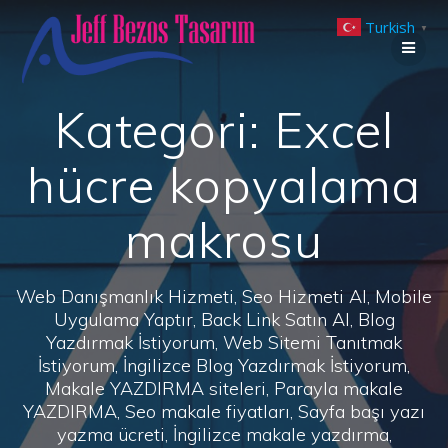
Skip
Turkish
to
▼
content
Kategori:
Excel
hücre kopyalama
makrosu
Web Danışmanlık Hizmeti, Seo Hizmeti Al, Mobile
Uygulama Yaptır, Back Link Satın Al, Blog
Yazdırmak İstiyorum, Web Sitemi Tanıtmak
İstiyorum, İngilizce Blog Yazdırmak İstiyorum,
Makale YAZDIRMA siteleri, Parayla makale
YAZDIRMA, Seo makale fiyatları, Sayfa başı yazı
yazma ücreti, İngilizce makale yazdırma,