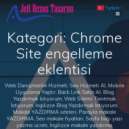
Skip
Turkish
to
▼
content
Kategori:
Chrome
Site engelleme
eklentisi
Web Danışmanlık Hizmeti, Seo Hizmeti Al, Mobile
Uygulama Yaptır, Back Link Satın Al, Blog
Yazdırmak İstiyorum, Web Sitemi Tanıtmak
İstiyorum, İngilizce Blog Yazdırmak İstiyorum,
Makale YAZDIRMA siteleri, Parayla makale
YAZDIRMA, Seo makale fiyatları, Sayfa başı yazı
yazma ücreti, İngilizce makale yazdırma,