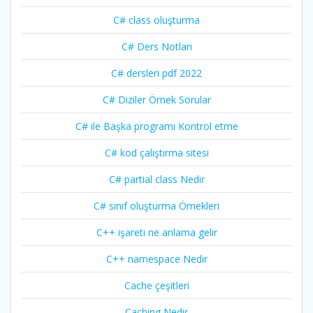
C# class oluşturma
C# Ders Notları
C# dersleri pdf 2022
C# Diziler Örnek Sorular
C# ile Başka programı Kontrol etme
C# kod çalıştırma sitesi
C# partial class Nedir
C# sınıf oluşturma Örnekleri
C++ işareti ne anlama gelir
C++ namespace Nedir
Cache çeşitleri
Caching Nedir