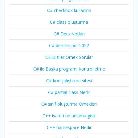
C# checkbox kullanımı
C# class oluşturma
C# Ders Notları
C# dersleri pdf 2022
C# Diziler Örnek Sorular
C# ile Başka programı Kontrol etme
C# kod çalıştırma sitesi
C# partial class Nedir
C# sınıf oluşturma Örnekleri
C++ işareti ne anlama gelir
C++ namespace Nedir