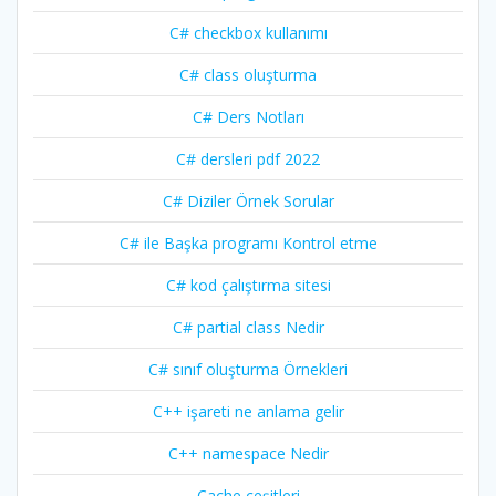
C# checkbox kullanımı
C# class oluşturma
C# Ders Notları
C# dersleri pdf 2022
C# Diziler Örnek Sorular
C# ile Başka programı Kontrol etme
C# kod çalıştırma sitesi
C# partial class Nedir
C# sınıf oluşturma Örnekleri
C++ işareti ne anlama gelir
C++ namespace Nedir
Cache çeşitleri