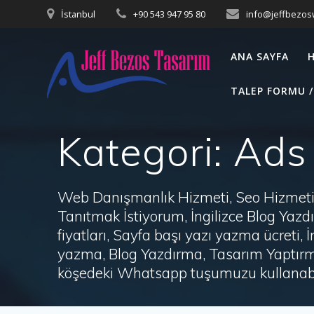
Skip
İstanbul
+90 543 947 95 80
info@jeffbezo
to
content
ANA SAYFA
TALEP FORMU /
Kategori:
Ads
Web Danışmanlık Hizmeti, Seo Hizmeti 
Tanıtmak İstiyorum, İngilizce Blog Ya
fiyatları, Sayfa başı yazı yazma ücret
yazma, Blog Yazdırma, Tasarım Yaptırm
köşedeki Whatsapp tuşumuzu kullanabil