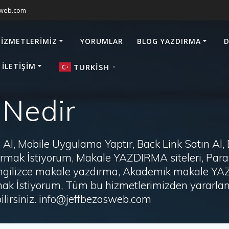
sweb.com
HIZMETLERIMIZ
YORUMLAR
BLOG YAZDIRMA
D
 İLETIŞIM
TURKISH
▼
 Nedir
Al, Mobile Uygulama Yaptır, Back Link Satın Al,
zdırmak İstiyorum, Makale YAZDIRMA siteleri, P
i, İngilizce makale yazdırma, Akademik makale Y
ak İstiyorum, Tüm bu hizmetlerimizden yararlanm
irsiniz. info@jeffbezosweb.com