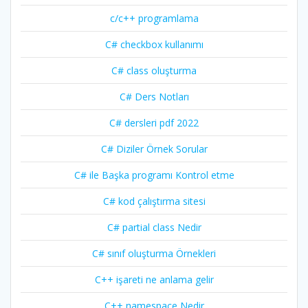
c/c++ programlama
C# checkbox kullanımı
C# class oluşturma
C# Ders Notları
C# dersleri pdf 2022
C# Diziler Örnek Sorular
C# ile Başka programı Kontrol etme
C# kod çalıştırma sitesi
C# partial class Nedir
C# sınıf oluşturma Örnekleri
C++ işareti ne anlama gelir
C++ namespace Nedir