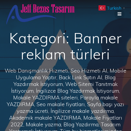
Skip
Turkish
to
▼
content
Kategori:
Banner
reklam türleri
Web Danışmanlık Hizmeti, Seo Hizmeti Al, Mobile
Uygulama Yaptır, Back Link Satın Al, Blog
Yazdırmak İstiyorum, Web Sitemi Tanıtmak
İstiyorum, İngilizce Blog Yazdırmak İstiyorum,
Makale YAZDIRMA siteleri, Parayla makale
YAZDIRMA, Seo makale fiyatları, Sayfa başı yazı
yazma ücreti, İngilizce makale yazdırma,
Akademik makale YAZDIRMA, Makale Fiyatları
2022, Makale yazma, Blog Yazdırma, Tasarım