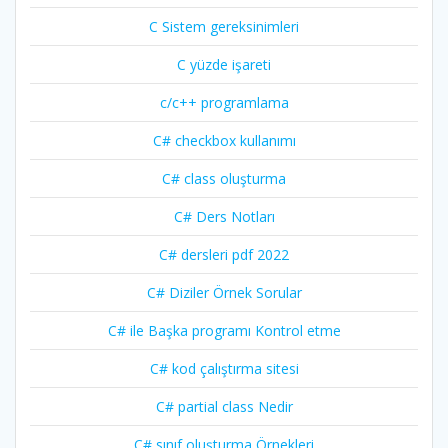
C Sistem gereksinimleri
C yüzde işareti
c/c++ programlama
C# checkbox kullanımı
C# class oluşturma
C# Ders Notları
C# dersleri pdf 2022
C# Diziler Örnek Sorular
C# ile Başka programı Kontrol etme
C# kod çalıştırma sitesi
C# partial class Nedir
C# sınıf oluşturma Örnekleri