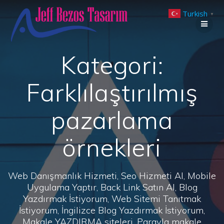
Skip
Turkish
to
▼
content
Kategori:
Farklılaştırılmış
pazarlama
örnekleri
Web Danışmanlık Hizmeti, Seo Hizmeti Al, Mobile
Uygulama Yaptır, Back Link Satın Al, Blog
Yazdırmak İstiyorum, Web Sitemi Tanıtmak
İstiyorum, İngilizce Blog Yazdırmak İstiyorum,
Makale YAZDIRMA siteleri, Parayla makale