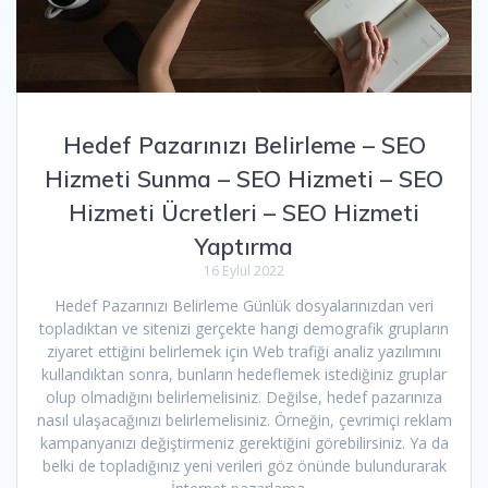
Hedef Pazarınızı Belirleme – SEO
Hizmeti Sunma – SEO Hizmeti – SEO
Hizmeti Ücretleri – SEO Hizmeti
Yaptırma
16 Eylül 2022
Hedef Pazarınızı Belirleme Günlük dosyalarınızdan veri
topladıktan ve sitenizi gerçekte hangi demografik grupların
ziyaret ettiğini belirlemek için Web trafiği analiz yazılımını
kullandıktan sonra, bunların hedeflemek istediğiniz gruplar
olup olmadığını belirlemelisiniz. Değilse, hedef pazarınıza
nasıl ulaşacağınızı belirlemelisiniz. Örneğin, çevrimiçi reklam
kampanyanızı değiştirmeniz gerektiğini görebilirsiniz. Ya da
belki de topladığınız yeni verileri göz önünde bulundurarak