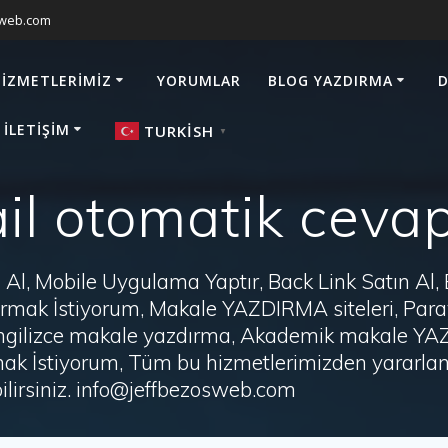
sweb.com
HIZMETLERIMIZ
YORUMLAR
BLOG YAZDIRMA
D
 İLETIŞIM
TURKISH
▼
l otomatik ceva
Al, Mobile Uygulama Yaptır, Back Link Satın Al,
zdırmak İstiyorum, Makale YAZDIRMA siteleri, P
i, İngilizce makale yazdırma, Akademik makale Y
ak İstiyorum, Tüm bu hizmetlerimizden yararlanm
irsiniz. info@jeffbezosweb.com