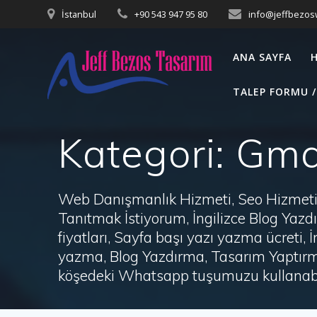
Skip
İstanbul
+90 543 947 95 80
info@jeffbezo
to
content
ANA SAYFA
TALEP FORMU /
Kategori:
Gmai
Web Danışmanlık Hizmeti, Seo Hizmeti 
Tanıtmak İstiyorum, İngilizce Blog Ya
fiyatları, Sayfa başı yazı yazma ücret
yazma, Blog Yazdırma, Tasarım Yaptırm
köşedeki Whatsapp tuşumuzu kullanabil