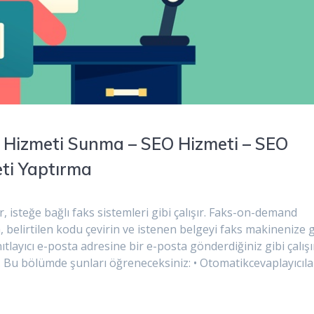
O Hizmeti Sunma – SEO Hizmeti – SEO
eti Yaptırma
r, isteğe bağlı faks sistemleri gibi çalışır. Faks-on-demand
, belirtilen kodu çevirin ve istenen belgeyi faks makinenize 
ıtlayıcı e-posta adresine bir e-posta gönderdiğiniz gibi çalışı
ız. Bu bölümde şunları öğreneceksiniz: • Otomatikcevaplayıcıla