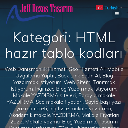
Skip
Turkish
to
▼
content
Kategori:
HTML
hazır tablo kodları
Web Danışmanlık Hizmeti, Seo Hizmeti Al, Mobile
Uygulama Yaptır, Back Link Satın Al, Blog
Yazdırmak İstiyorum, Web Sitemi Tanıtmak
İstiyorum, İngilizce Blog Yazdırmak İstiyorum,
Makale YAZDIRMA siteleri, Parayla makale
YAZDIRMA, Seo makale fiyatları, Sayfa başı yazı
yazma ücreti, İngilizce makale yazdırma,
Akademik makale YAZDIRMA, Makale Fiyatları
2022, Makale yazma, Blog Yazdırma, Tasarım