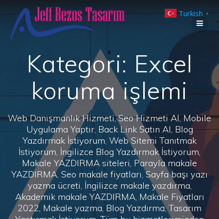
Skip
Turkish
to
▼
content
Kategori:
Excel
koruma işlemi
Web Danışmanlık Hizmeti, Seo Hizmeti Al, Mobile
Uygulama Yaptır, Back Link Satın Al, Blog
Yazdırmak İstiyorum, Web Sitemi Tanıtmak
İstiyorum, İngilizce Blog Yazdırmak İstiyorum,
Makale YAZDIRMA siteleri, Parayla makale
YAZDIRMA, Seo makale fiyatları, Sayfa başı yazı
yazma ücreti, İngilizce makale yazdırma,
Akademik makale YAZDIRMA, Makale Fiyatları
2022, Makale yazma, Blog Yazdırma, Tasarım