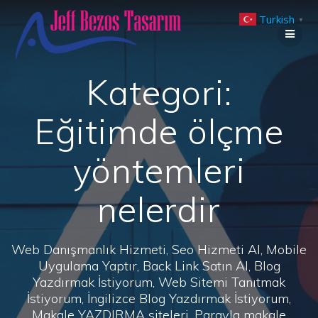
Skip
Turkish
to
▼
content
Kategori:
Eğitimde ölçme
yöntemleri
nelerdir
Web Danışmanlık Hizmeti, Seo Hizmeti Al, Mobile
Uygulama Yaptır, Back Link Satın Al, Blog
Yazdırmak İstiyorum, Web Sitemi Tanıtmak
İstiyorum, İngilizce Blog Yazdırmak İstiyorum,
Makale YAZDIRMA siteleri, Parayla makale