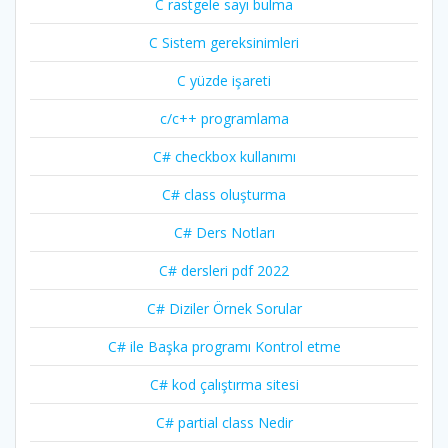
C rastgele sayı bulma
C Sistem gereksinimleri
C yüzde işareti
c/c++ programlama
C# checkbox kullanımı
C# class oluşturma
C# Ders Notları
C# dersleri pdf 2022
C# Diziler Örnek Sorular
C# ile Başka programı Kontrol etme
C# kod çalıştırma sitesi
C# partial class Nedir