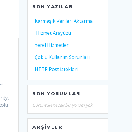
SON YAZILAR
Karmaşık Verileri Aktarma
Hizmet Arayüzü
Yerel Hizmetler
Çoklu Kullanım Sorunları
HTTP Post İstekleri
da
SON YORUMLAR
rity,
kolü
Görüntülenecek bir yorum yok.
ARŞIVLER