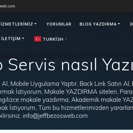
sweb.com
HIZMETLERIMIZ
YORUMLAR
BLOG YAZDIRMA
D
 İLETIŞIM
TURKISH
▼
Servis nasıl Yazı
Al, Mobile Uygulama Yaptır, Back Link Satın Al,
zdırmak İstiyorum, Makale YAZDIRMA siteleri, P
i, İngilizce makale yazdırma, Akademik makale Y
ak İstiyorum, Tüm bu hizmetlerimizden yararlanm
irsiniz. info@jeffbezosweb.com