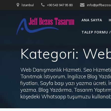
Skip
İstanbul
+90 543 947 95 80
info@jeffbezo
to
content
ANA SAYFA
TALEP FORMU /
Kategori:
Web 
Web Danışmanlık Hizmeti, Seo Hizmeti 
Tanıtmak İstiyorum, İngilizce Blog Ya
fiyatları, Sayfa başı yazı yazma ücret
yazma, Blog Yazdırma, Tasarım Yaptırm
köşedeki Whatsapp tuşumuzu kullanabil