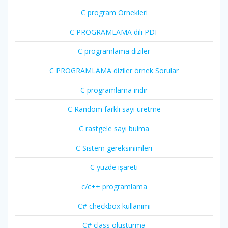
C program Örnekleri
C PROGRAMLAMA dili PDF
C programlama diziler
C PROGRAMLAMA diziler örnek Sorular
C programlama indir
C Random farklı sayı üretme
C rastgele sayı bulma
C Sistem gereksinimleri
C yüzde işareti
c/c++ programlama
C# checkbox kullanımı
C# class oluşturma