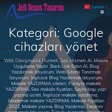
Skip
Turkish
to
▼
content
Kategori:
Google
cihazları yönet
Web Danışmanlık Hizmeti, Seo Hizmeti Al, Mobile
Uygulama Yaptır, Back Link Satın Al, Blog
Yazdırmak İstiyorum, Web Sitemi Tanıtmak
İstiyorum, İngilizce Blog Yazdırmak İstiyorum,
Makale YAZDIRMA siteleri, Parayla makale
YAZDIRMA, Seo makale fiyatları, Sayfa başı yazı
yazma ücreti, İngilizce makale yazdırma,
Akademik makale YAZDIRMA, Makale Fiyatları
2022, Makale yazma, Blog Yazdırma, Tasarım