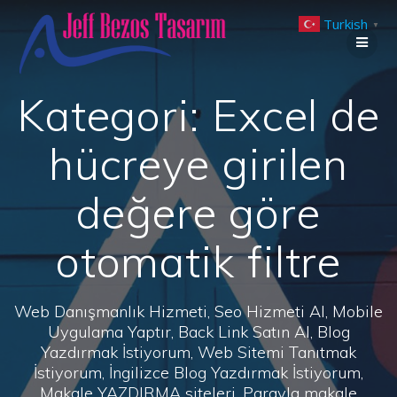
Skip
Turkish
to
▼
content
Kategori:
Excel de
hücreye girilen
değere göre
otomatik filtre
Web Danışmanlık Hizmeti, Seo Hizmeti Al, Mobile
Uygulama Yaptır, Back Link Satın Al, Blog
Yazdırmak İstiyorum, Web Sitemi Tanıtmak
İstiyorum, İngilizce Blog Yazdırmak İstiyorum,
Makale YAZDIRMA siteleri, Parayla makale