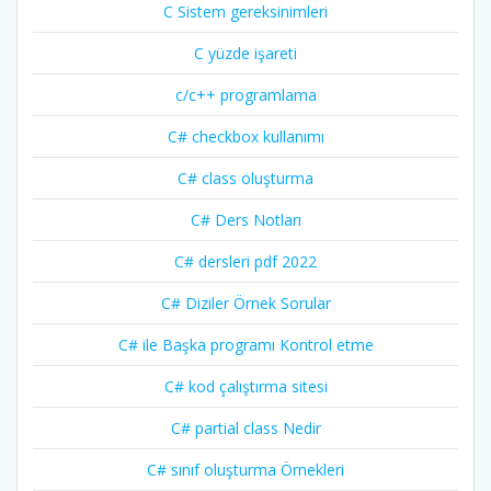
C Sistem gereksinimleri
C yüzde işareti
c/c++ programlama
C# checkbox kullanımı
C# class oluşturma
C# Ders Notları
C# dersleri pdf 2022
C# Diziler Örnek Sorular
C# ile Başka programı Kontrol etme
C# kod çalıştırma sitesi
C# partial class Nedir
C# sınıf oluşturma Örnekleri