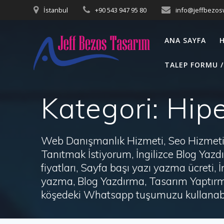
Skip
İstanbul
+90 543 947 95 80
info@jeffbezo
to
content
ANA SAYFA
TALEP FORMU /
Kategori:
Hipe
Web Danışmanlık Hizmeti, Seo Hizmeti 
Tanıtmak İstiyorum, İngilizce Blog Ya
fiyatları, Sayfa başı yazı yazma ücret
yazma, Blog Yazdırma, Tasarım Yaptırm
köşedeki Whatsapp tuşumuzu kullanabil