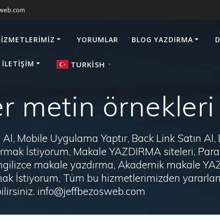
sweb.com
HIZMETLERIMIZ
YORUMLAR
BLOG YAZDIRMA
D
 İLETIŞIM
TURKISH
▼
r metin örnekleri
Al, Mobile Uygulama Yaptır, Back Link Satın Al,
zdırmak İstiyorum, Makale YAZDIRMA siteleri, P
i, İngilizce makale yazdırma, Akademik makale Y
ak İstiyorum, Tüm bu hizmetlerimizden yararlanm
irsiniz. info@jeffbezosweb.com