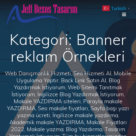
Skip
Turkish
to
▼
content
Kategori:
Banner
reklam Örnekleri
Web Danışmanlık Hizmeti, Seo Hizmeti Al, Mobile
Uygulama Yaptır, Back Link Satın Al, Blog
Yazdırmak İstiyorum, Web Sitemi Tanıtmak
İstiyorum, İngilizce Blog Yazdırmak İstiyorum,
Makale YAZDIRMA siteleri, Parayla makale
YAZDIRMA, Seo makale fiyatları, Sayfa başı yazı
yazma ücreti, İngilizce makale yazdırma,
Akademik makale YAZDIRMA, Makale Fiyatları
2022, Makale yazma, Blog Yazdırma, Tasarım