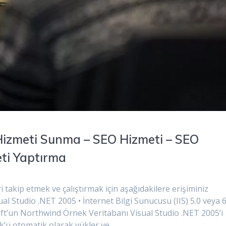
 Hizmeti Sunma – SEO Hizmeti – SEO
eti Yaptırma
takip etmek ve çalıştırmak için aşağıdakilere erişiminiz
ual Studio .NET 2005 • İnternet Bilgi Sunucusu (IIS) 5.0 veya 6
ft’un Northwind Örnek Veritabanı Visual Studio .NET 2005’i
k’ü otomatik olarak yükler ve…