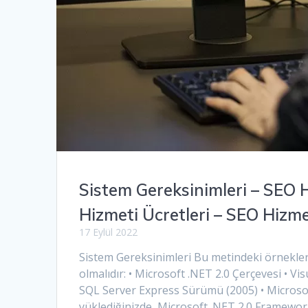
Sistem Gereksinimleri – SEO
Hizmeti Ücretleri – SEO Hizm
17 Eylül 2022
Sistem Gereksinimleri Bu metindeki örnekleri 
olmalıdır: • Microsoft .NET 2.0 Çerçevesi • Vis
SQL Server Express Sürümü (2005) • Microso
yüklediğinizde, Microsoft .NET 2.0 Framewor