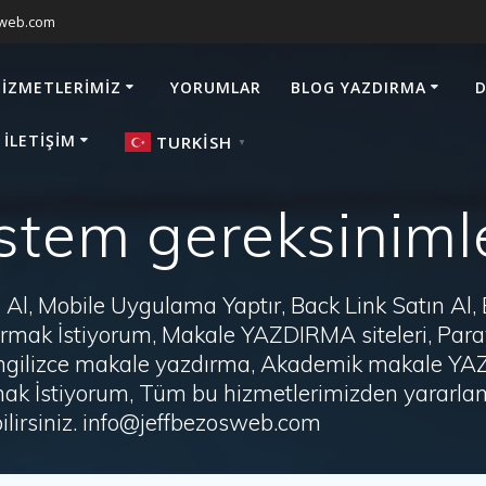
sweb.com
HIZMETLERIMIZ
YORUMLAR
BLOG YAZDIRMA
D
 İLETIŞIM
TURKISH
▼
stem gereksiniml
Al, Mobile Uygulama Yaptır, Back Link Satın Al,
zdırmak İstiyorum, Makale YAZDIRMA siteleri, P
i, İngilizce makale yazdırma, Akademik makale Y
ak İstiyorum, Tüm bu hizmetlerimizden yararlanm
irsiniz. info@jeffbezosweb.com