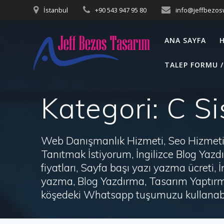
Skip
İstanbul
+90 543 947 95 80
info@jeffbezo
to
content
ANA SAYFA
TALEP FORMU /
Kategori:
C Si
Web Danışmanlık Hizmeti, Seo Hizmeti 
Tanıtmak İstiyorum, İngilizce Blog Ya
fiyatları, Sayfa başı yazı yazma ücret
yazma, Blog Yazdırma, Tasarım Yaptırm
köşedeki Whatsapp tuşumuzu kullanabil