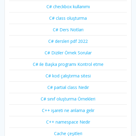
C# checkbox kullanımı
C# class oluşturma
C# Ders Notları
C# dersleri pdf 2022
C# Diziler Örnek Sorular
C# ile Başka programı Kontrol etme
C# kod çalıştırma sitesi
C# partial class Nedir
C# sınıf oluşturma Örnekleri
C++ işareti ne anlama gelir
C++ namespace Nedir
Cache çeşitleri