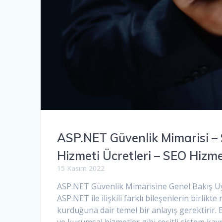
ASP.NET Güvenlik Mimarisi –
Hizmeti Ücretleri – SEO Hizm
15 Kasım 2022
ASP.NET Güvenlik Mimarisine Genel Bakış Uyg
ASP.NET ile ilişkili farklı bileşenlerin birlikte 
kurduğuna dair temel bir anlayış gerektirir. 
ve kurumsal hizmetler gibi çeşitli sistem ka