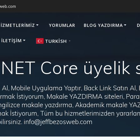
sweb.com
HIZMETLERIMIZ
YORUMLAR
BLOG YAZDIRMA
D
 İLETIŞIM
TURKISH
▼
NET Core üyelik 
Al, Mobile Uygulama Yaptır, Back Link Satın Al,
zdırmak İstiyorum, Makale YAZDIRMA siteleri, P
i, İngilizce makale yazdırma, Akademik makale Y
ak İstiyorum, Tüm bu hizmetlerimizden yararlanm
irsiniz. info@jeffbezosweb.com