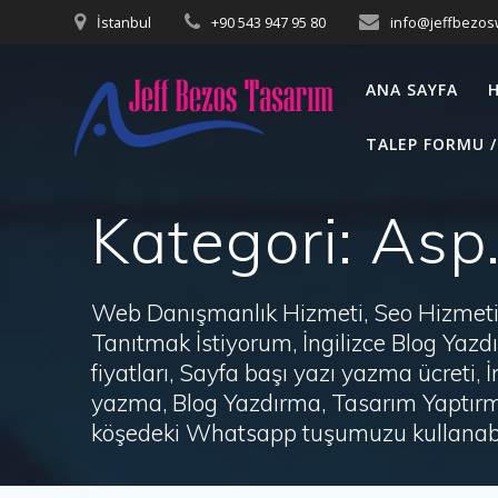
Skip
İstanbul
+90 543 947 95 80
info@jeffbezo
to
content
ANA SAYFA
TALEP FORMU /
Kategori:
Asp.
Web Danışmanlık Hizmeti, Seo Hizmeti 
Tanıtmak İstiyorum, İngilizce Blog Ya
fiyatları, Sayfa başı yazı yazma ücret
yazma, Blog Yazdırma, Tasarım Yaptırm
köşedeki Whatsapp tuşumuzu kullanabil