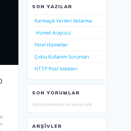
SON YAZILAR
Karmaşık Verileri Aktarma
Hizmet Arayüzü
Yerel Hizmetler
Çoklu Kullanım Sorunları
HTTP Post İstekleri
O
SON YORUMLAR
Görüntülenecek bir yorum yok.
im
rı
ARŞIVLER
ış…