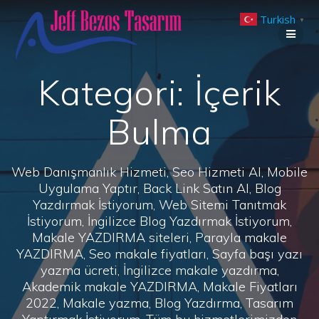
Skip
Turkish
to
▼
content
Kategori:
İçerik
Bulma
Web Danışmanlık Hizmeti, Seo Hizmeti Al, Mobile
Uygulama Yaptır, Back Link Satın Al, Blog
Yazdırmak İstiyorum, Web Sitemi Tanıtmak
İstiyorum, İngilizce Blog Yazdırmak İstiyorum,
Makale YAZDIRMA siteleri, Parayla makale
YAZDIRMA, Seo makale fiyatları, Sayfa başı yazı
yazma ücreti, İngilizce makale yazdırma,
Akademik makale YAZDIRMA, Makale Fiyatları
2022, Makale yazma, Blog Yazdırma, Tasarım