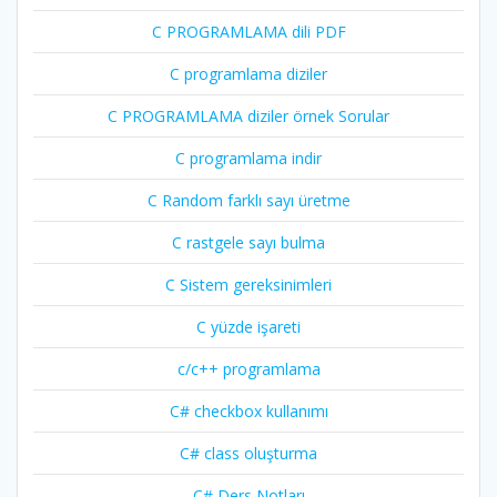
C PROGRAMLAMA dili PDF
C programlama diziler
C PROGRAMLAMA diziler örnek Sorular
C programlama indir
C Random farklı sayı üretme
C rastgele sayı bulma
C Sistem gereksinimleri
C yüzde işareti
c/c++ programlama
C# checkbox kullanımı
C# class oluşturma
C# Ders Notları