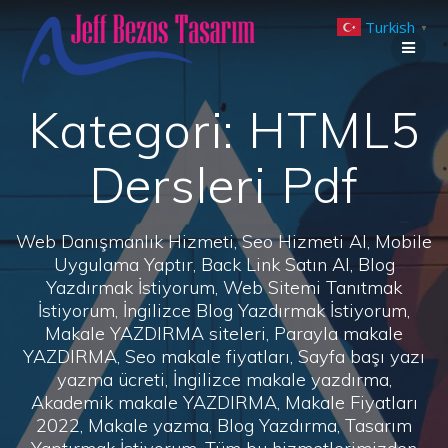
Skip
Turkish
to
▼
content
Kategori:
HTML5
Dersleri Pdf
Web Danışmanlık Hizmeti, Seo Hizmeti Al, Mobile
Uygulama Yaptır, Back Link Satın Al, Blog
Yazdırmak İstiyorum, Web Sitemi Tanıtmak
İstiyorum, İngilizce Blog Yazdırmak İstiyorum,
Makale YAZDIRMA siteleri, Parayla makale
YAZDIRMA, Seo makale fiyatları, Sayfa başı yazı
yazma ücreti, İngilizce makale yazdırma,
Akademik makale YAZDIRMA, Makale Fiyatları
2022, Makale yazma, Blog Yazdırma, Tasarım