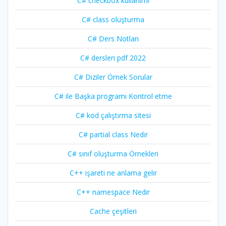
C# checkbox kullanımı
C# class oluşturma
C# Ders Notları
C# dersleri pdf 2022
C# Diziler Örnek Sorular
C# ile Başka programı Kontrol etme
C# kod çalıştırma sitesi
C# partial class Nedir
C# sınıf oluşturma Örnekleri
C++ işareti ne anlama gelir
C++ namespace Nedir
Cache çeşitleri