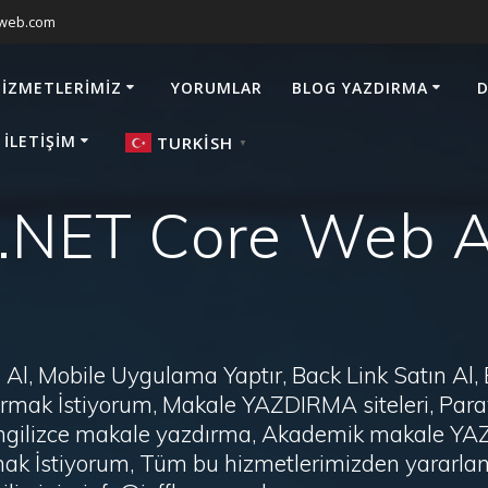
sweb.com
HIZMETLERIMIZ
YORUMLAR
BLOG YAZDIRMA
D
 İLETIŞIM
TURKISH
▼
.NET Core Web A
Al, Mobile Uygulama Yaptır, Back Link Satın Al,
zdırmak İstiyorum, Makale YAZDIRMA siteleri, P
i, İngilizce makale yazdırma, Akademik makale Y
ak İstiyorum, Tüm bu hizmetlerimizden yararlanm