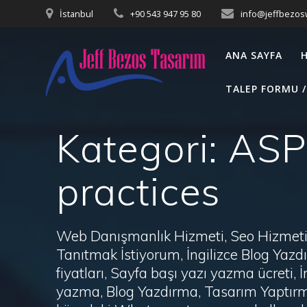
Skip
İstanbul
+90 543 947 95 80
info@jeffbezo
to
content
ANA SAYFA
TALEP FORMU /
Kategori:
ASP
practices
Web Danışmanlık Hizmeti, Seo Hizmeti 
Tanıtmak İstiyorum, İngilizce Blog Ya
fiyatları, Sayfa başı yazı yazma ücret
yazma, Blog Yazdırma, Tasarım Yaptırm