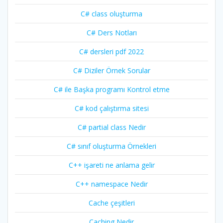
C# class oluşturma
C# Ders Notları
C# dersleri pdf 2022
C# Diziler Örnek Sorular
C# ile Başka programı Kontrol etme
C# kod çalıştırma sitesi
C# partial class Nedir
C# sınıf oluşturma Örnekleri
C++ işareti ne anlama gelir
C++ namespace Nedir
Cache çeşitleri
Caching Nedir