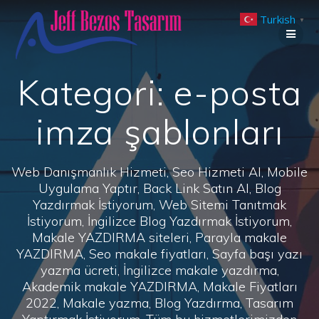
Skip
Turkish
to
▼
content
Kategori:
e-posta
imza şablonları
Web Danışmanlık Hizmeti, Seo Hizmeti Al, Mobile
Uygulama Yaptır, Back Link Satın Al, Blog
Yazdırmak İstiyorum, Web Sitemi Tanıtmak
İstiyorum, İngilizce Blog Yazdırmak İstiyorum,
Makale YAZDIRMA siteleri, Parayla makale
YAZDIRMA, Seo makale fiyatları, Sayfa başı yazı
yazma ücreti, İngilizce makale yazdırma,
Akademik makale YAZDIRMA, Makale Fiyatları
2022, Makale yazma, Blog Yazdırma, Tasarım