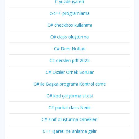
C yüzde işareti
c/c++ programlama
C# checkbox kullanımı
C# class oluşturma
C# Ders Notları
C# dersleri pdf 2022
C# Diziler Örnek Sorular
C# ile Başka programı Kontrol etme
C# kod çalıştırma sitesi
C# partial class Nedir
C# sınıf oluşturma Örnekleri
C++ işareti ne anlama gelir