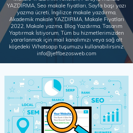
YAZDIRMA, Seo makale fiyatları, Sayfa başı yazı
yazma ücreti, İngilizce makale yazdırma,
Akademik makale YAZDIRMA, Makale Fiyatları
2022, Makale yazma, Blog Yazdırma, Tasarım
Yaptırmak İstiyorum, Tüm bu hizmetlerimizden
yararlanmak için mail kanalımızı veya sağ alt
köşedeki Whatsapp tuşumuzu kullanabilirsiniz.
info@jeffbezosweb.com