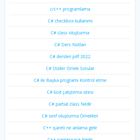
c/c++ programlama
C# checkbox kullanımı
C# class oluşturma
C# Ders Notları
C# dersleri pdf 2022
C# Diziler Örnek Sorular
C# ile Başka programı Kontrol etme
C# kod çalıştırma sitesi
C# partial class Nedir
C# sınıf oluşturma Örnekleri
C++ işareti ne anlama gelir
C++ namespace Nedir