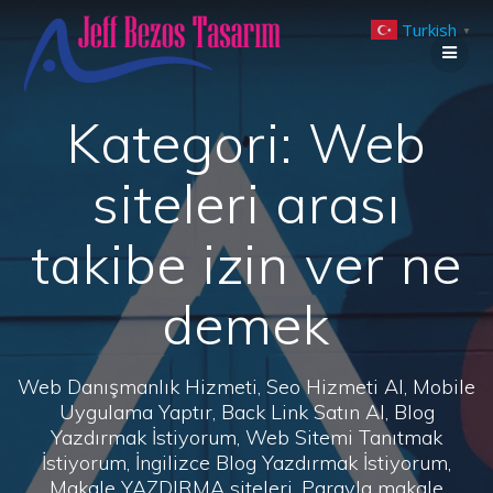
Skip
Turkish
to
▼
content
Kategori:
Web
siteleri arası
takibe izin ver ne
demek
Web Danışmanlık Hizmeti, Seo Hizmeti Al, Mobile
Uygulama Yaptır, Back Link Satın Al, Blog
Yazdırmak İstiyorum, Web Sitemi Tanıtmak
İstiyorum, İngilizce Blog Yazdırmak İstiyorum,
Makale YAZDIRMA siteleri, Parayla makale