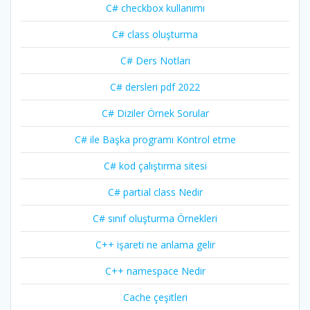
C# checkbox kullanımı
C# class oluşturma
C# Ders Notları
C# dersleri pdf 2022
C# Diziler Örnek Sorular
C# ile Başka programı Kontrol etme
C# kod çalıştırma sitesi
C# partial class Nedir
C# sınıf oluşturma Örnekleri
C++ işareti ne anlama gelir
C++ namespace Nedir
Cache çeşitleri