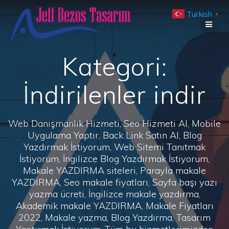
Skip
Turkish
to
▼
content
Kategori:
İndirilenler indir
Web Danışmanlık Hizmeti, Seo Hizmeti Al, Mobile
Uygulama Yaptır, Back Link Satın Al, Blog
Yazdırmak İstiyorum, Web Sitemi Tanıtmak
İstiyorum, İngilizce Blog Yazdırmak İstiyorum,
Makale YAZDIRMA siteleri, Parayla makale
YAZDIRMA, Seo makale fiyatları, Sayfa başı yazı
yazma ücreti, İngilizce makale yazdırma,
Akademik makale YAZDIRMA, Makale Fiyatları
2022, Makale yazma, Blog Yazdırma, Tasarım