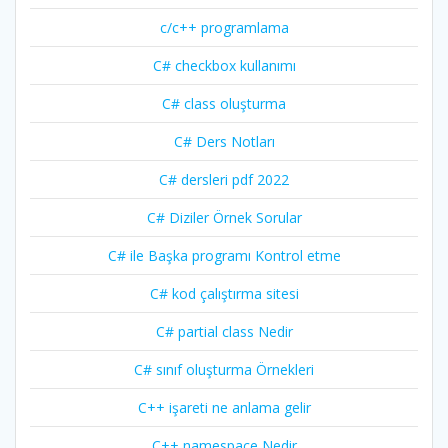
c/c++ programlama
C# checkbox kullanımı
C# class oluşturma
C# Ders Notları
C# dersleri pdf 2022
C# Diziler Örnek Sorular
C# ile Başka programı Kontrol etme
C# kod çalıştırma sitesi
C# partial class Nedir
C# sınıf oluşturma Örnekleri
C++ işareti ne anlama gelir
C++ namespace Nedir