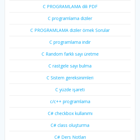
C PROGRAMLAMA dili PDF
C programlama diziler
C PROGRAMLAMA diziler örnek Sorular
C programlama indir
C Random farklı sayı üretme
C rastgele sayı bulma
C Sistem gereksinimleri
C yüzde işareti
c/c++ programlama
C# checkbox kullanımı
C# class oluşturma
C# Ders Notları