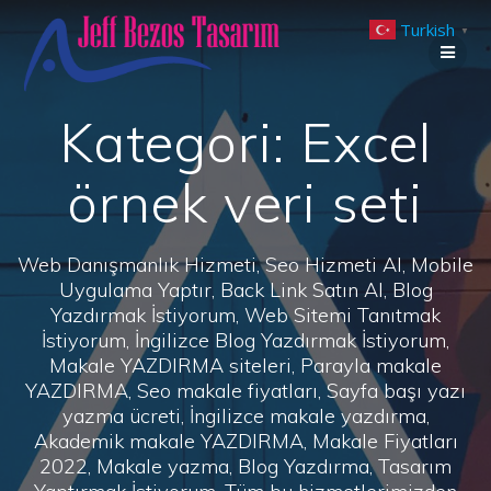
Skip
Turkish
to
▼
content
Kategori:
Excel
örnek veri seti
Web Danışmanlık Hizmeti, Seo Hizmeti Al, Mobile
Uygulama Yaptır, Back Link Satın Al, Blog
Yazdırmak İstiyorum, Web Sitemi Tanıtmak
İstiyorum, İngilizce Blog Yazdırmak İstiyorum,
Makale YAZDIRMA siteleri, Parayla makale
YAZDIRMA, Seo makale fiyatları, Sayfa başı yazı
yazma ücreti, İngilizce makale yazdırma,
Akademik makale YAZDIRMA, Makale Fiyatları
2022, Makale yazma, Blog Yazdırma, Tasarım