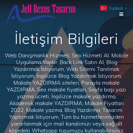
Skip
Turkish
to
▼
content
İletişim Bilgileri
Web Danışmanlık Hizmeti, Seo Hizmeti Al, Mobile
Uygulama Yaptır, Back Link Satın Al, Blog
Yazdırmak İstiyorum, Web Sitemi Tanıtmak
İstiyorum, İngilizce Blog Yazdırmak İstiyorum,
Makale YAZDIRMA siteleri, Parayla makale
YAZDIRMA, Seo makale fiyatları, Sayfa başı yazı
yazma ücreti, İngilizce makale yazdırma,
Akademik makale YAZDIRMA, Makale Fiyatları
2022, Makale yazma, Blog Yazdırma, Tasarım
Yaptırmak İstiyorum, Tüm bu hizmetlerimizden
yararlanmak için mail kanalımızı veya sağ alt
köşedeki Whatsapp tuşumuzu kullanabilirsiniz.