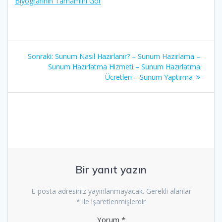
Biyografinin Tamamını Gör
Yazı
Sonraki
Sonraki:
Sunum Nasıl Hazırlanır? – Sunum Hazırlama –
gezinmesi
yazı:
Sunum Hazırlatma Hizmeti – Sunum Hazırlatma
Ücretleri – Sunum Yaptırma
Bir yanıt yazın
E-posta adresiniz yayınlanmayacak.
Gerekli alanlar
*
ile işaretlenmişlerdir
Yorum
*