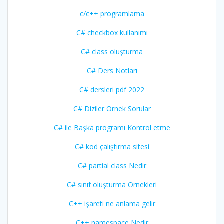
c/c++ programlama
C# checkbox kullanımı
C# class oluşturma
C# Ders Notları
C# dersleri pdf 2022
C# Diziler Örnek Sorular
C# ile Başka programı Kontrol etme
C# kod çalıştırma sitesi
C# partial class Nedir
C# sınıf oluşturma Örnekleri
C++ işareti ne anlama gelir
C++ namespace Nedir