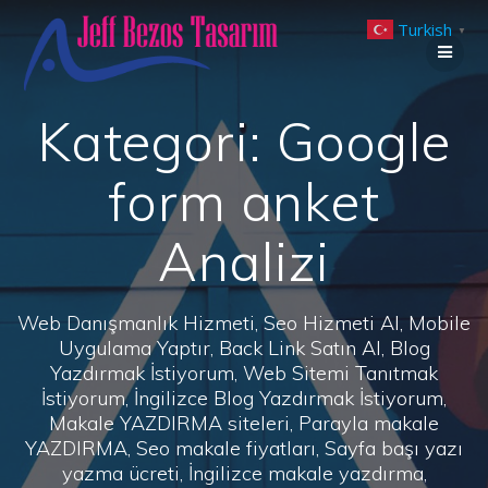
Skip
Turkish
to
▼
content
Kategori:
Google
form anket
Analizi
Web Danışmanlık Hizmeti, Seo Hizmeti Al, Mobile
Uygulama Yaptır, Back Link Satın Al, Blog
Yazdırmak İstiyorum, Web Sitemi Tanıtmak
İstiyorum, İngilizce Blog Yazdırmak İstiyorum,
Makale YAZDIRMA siteleri, Parayla makale
YAZDIRMA, Seo makale fiyatları, Sayfa başı yazı
yazma ücreti, İngilizce makale yazdırma,