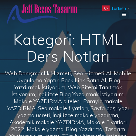
Skip
Turkish
to
▼
content
Kategori:
HTML
Ders Notları
Web Danışmanlık Hizmeti, Seo Hizmeti Al, Mobile
Uygulama Yaptır, Back Link Satın Al, Blog
Yazdırmak İstiyorum, Web Sitemi Tanıtmak
İstiyorum, İngilizce Blog Yazdırmak İstiyorum,
Makale YAZDIRMA siteleri, Parayla makale
YAZDIRMA, Seo makale fiyatları, Sayfa başı yazı
yazma ücreti, İngilizce makale yazdırma,
Akademik makale YAZDIRMA, Makale Fiyatları
2022, Makale yazma, Blog Yazdırma, Tasarım