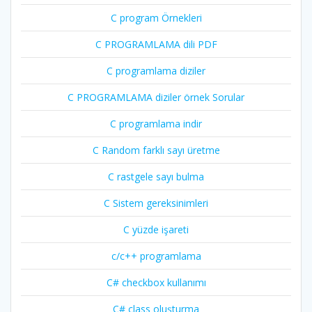
C program Örnekleri
C PROGRAMLAMA dili PDF
C programlama diziler
C PROGRAMLAMA diziler örnek Sorular
C programlama indir
C Random farklı sayı üretme
C rastgele sayı bulma
C Sistem gereksinimleri
C yüzde işareti
c/c++ programlama
C# checkbox kullanımı
C# class oluşturma