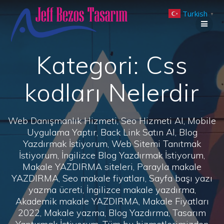
Skip
Turkish
to
▼
content
Kategori:
Css
kodları Nelerdir
Web Danışmanlık Hizmeti, Seo Hizmeti Al, Mobile
Uygulama Yaptır, Back Link Satın Al, Blog
Yazdırmak İstiyorum, Web Sitemi Tanıtmak
İstiyorum, İngilizce Blog Yazdırmak İstiyorum,
Makale YAZDIRMA siteleri, Parayla makale
YAZDIRMA, Seo makale fiyatları, Sayfa başı yazı
yazma ücreti, İngilizce makale yazdırma,
Akademik makale YAZDIRMA, Makale Fiyatları
2022, Makale yazma, Blog Yazdırma, Tasarım