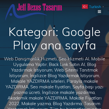
Skip
Turkish
to
▼
content
Kategori:
Google
Play ana sayfa
Web Danışmanlık Hizmeti, Seo Hizmeti Al, Mobile
Uygulama Yaptır, Back Link Satın Al, Blog
Yazdırmak İstiyorum, Web Sitemi Tanıtmak
İstiyorum, İngilizce Blog Yazdırmak İstiyorum,
Makale YAZDIRMA siteleri, Parayla makale
YAZDIRMA, Seo makale fiyatları, Sayfa başı yazı
yazma ücreti, İngilizce makale yazdırma,
Akademik makale YAZDIRMA, Makale Fiyatları
2022, Makale yazma, Blog Yazdırma, Tasarım