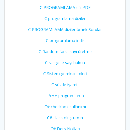
C PROGRAMLAMA dili PDF
C programlama diziler
C PROGRAMLAMA diziler örnek Sorular
C programlama indir
C Random farklı sayı üretme
C rastgele sayı bulma
C Sistem gereksinimleri
C yüzde işareti
c/c++ programlama
C# checkbox kullanımı
C# class oluşturma
C# Ders Notları