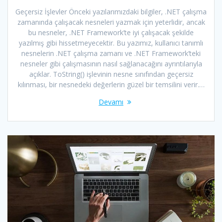
Geçersiz İşlevler Önceki yazılarımızdaki bilgiler, .NET çalışma
zamanında çalışacak nesneleri yazmak için yeterlidir, ancak
bu nesneler, .NET Framework’te iyi çalışacak şekilde
yazılmış gibi hissetmeyecektir. Bu yazımız, kullanıcı tanımlı
nesnelerin .NET çalışma zamanı ve .NET Framework’teki
nesneler gibi çalışmasının nasıl sağlanacağını ayrıntılarıyla
açıklar. ToString() işlevinin nesne sınıfından geçersiz
kılınması, bir nesnedeki değerlerin güzel bir temsilini verir.…
Devamı