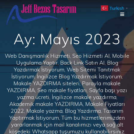
Skip
Turkish
to
▼
content
Ay:
Mayıs 2023
Web Danışmanlık Hizmeti, Seo Hizmeti Al, Mobile
Uygulama Yaptır, Back Link Satın Al, Blog
Yazdırmak İstiyorum, Web Sitemi Tanıtmak
İstiyorum, İngilizce Blog Yazdırmak İstiyorum,
Makale YAZDIRMA siteleri, Parayla makale
YAZDIRMA, Seo makale fiyatları, Sayfa başı yazı
yazma ücreti, İngilizce makale yazdırma,
Akademik makale YAZDIRMA, Makale Fiyatları
2022, Makale yazma, Blog Yazdırma, Tasarım
Yaptırmak İstiyorum, Tüm bu hizmetlerimizden
yararlanmak için mail kanalımızı veya sağ alt
köşedeki Whatsapp tuşumuzu kullanabilirsiniz.