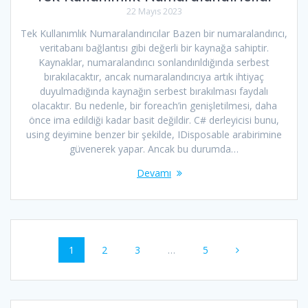
22 Mayıs 2023
Tek Kullanımlık Numaralandırıcılar Bazen bir numaralandırıcı,
veritabanı bağlantısı gibi değerli bir kaynağa sahiptir.
Kaynaklar, numaralandırıcı sonlandırıldığında serbest
bırakılacaktır, ancak numaralandırıcıya artık ihtiyaç
duyulmadığında kaynağın serbest bırakılması faydalı
olacaktır. Bu nedenle, bir foreach’in genişletilmesi, daha
önce ima edildiği kadar basit değildir. C# derleyicisi bunu,
using deyimine benzer bir şekilde, IDisposable arabirimine
güvenerek yapar. Ancak bu durumda…
Devamı
Yazı
Sayfa
Sayfa
Sayfa
Sayfa
1
2
3
…
5
dolaşımı