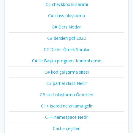
C# checkbox kullanımı
C# class oluşturma
C# Ders Notları
C# dersleri pdf 2022
C# Diziler Örnek Sorular
C# ile Başka programı Kontrol etme
C# kod çalıştırma sitesi
C# partial class Nedir
C# sınıf oluşturma Örnekleri
C++ işareti ne anlama gelir
C++ namespace Nedir
Cache çeşitleri