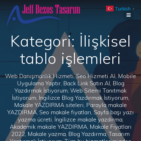
Skip
Turkish
to
▼
content
Kategori:
İlişkisel
tablo işlemleri
Web Danışmanlık Hizmeti, Seo Hizmeti Al, Mobile
Uygulama Yaptır, Back Link Satın Al, Blog
Yazdırmak İstiyorum, Web Sitemi Tanıtmak
İstiyorum, İngilizce Blog Yazdırmak İstiyorum,
Makale YAZDIRMA siteleri, Parayla makale
YAZDIRMA, Seo makale fiyatları, Sayfa başı yazı
yazma ücreti, İngilizce makale yazdırma,
Akademik makale YAZDIRMA, Makale Fiyatları
2022, Makale yazma, Blog Yazdırma, Tasarım