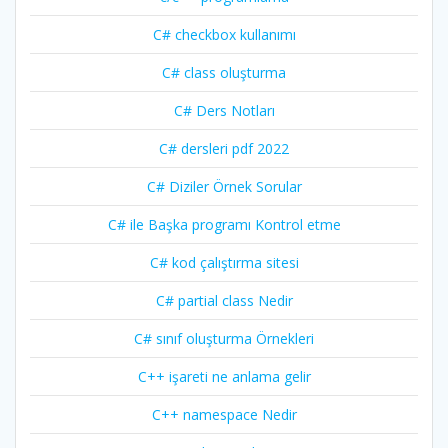
C# checkbox kullanımı
C# class oluşturma
C# Ders Notları
C# dersleri pdf 2022
C# Diziler Örnek Sorular
C# ile Başka programı Kontrol etme
C# kod çalıştırma sitesi
C# partial class Nedir
C# sınıf oluşturma Örnekleri
C++ işareti ne anlama gelir
C++ namespace Nedir