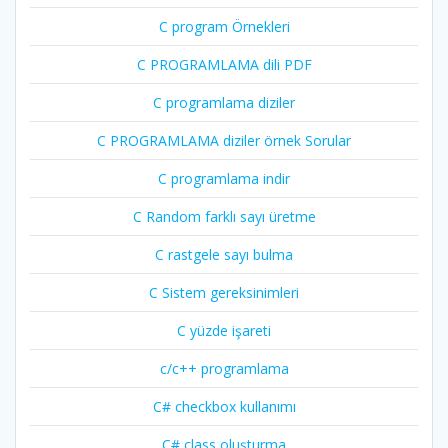
C program Örnekleri
C PROGRAMLAMA dili PDF
C programlama diziler
C PROGRAMLAMA diziler örnek Sorular
C programlama indir
C Random farklı sayı üretme
C rastgele sayı bulma
C Sistem gereksinimleri
C yüzde işareti
c/c++ programlama
C# checkbox kullanımı
C# class oluşturma