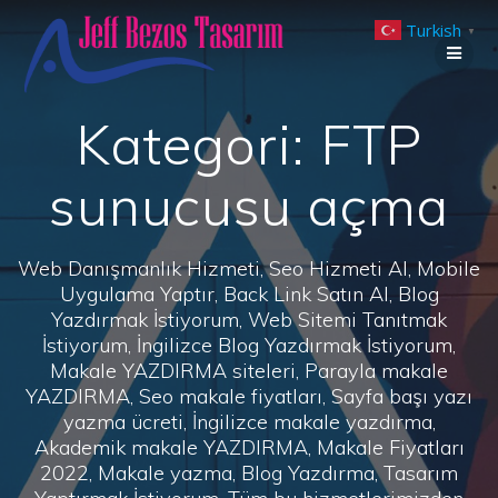
Skip
Turkish
to
▼
content
Kategori:
FTP
sunucusu açma
Web Danışmanlık Hizmeti, Seo Hizmeti Al, Mobile
Uygulama Yaptır, Back Link Satın Al, Blog
Yazdırmak İstiyorum, Web Sitemi Tanıtmak
İstiyorum, İngilizce Blog Yazdırmak İstiyorum,
Makale YAZDIRMA siteleri, Parayla makale
YAZDIRMA, Seo makale fiyatları, Sayfa başı yazı
yazma ücreti, İngilizce makale yazdırma,
Akademik makale YAZDIRMA, Makale Fiyatları
2022, Makale yazma, Blog Yazdırma, Tasarım