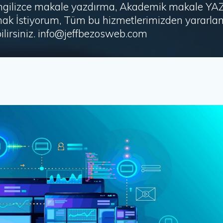
i, İngilizce makale yazdırma, Akademik makale Y
ak İstiyorum, Tüm bu hizmetlerimizden yararlanm
irsiniz. info@jeffbezosweb.com