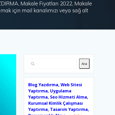
AZDIRMA, Makale Fiyatları 2022, Makale
ak için mail kanalımızı veya sağ alt
Ara
Blog Yazdırma, Web Sitesi
Yaptırma, Uygulama
Yaptırma, Seo Hizmeti Alma,
Kurumsal Kimlik Çalışması
Yaptırma, Tasarım Yaptırma,