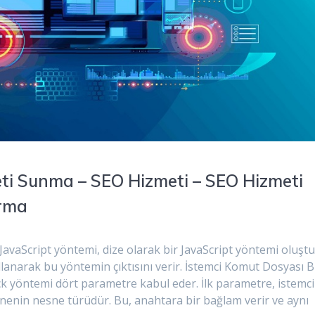
eti Sunma – SEO Hizmeti – SEO Hizmeti
ırma
JavaScript yöntemi, dize olarak bir JavaScript yöntemi oluşt
lanarak bu yöntemin çıktısını verir. İstemci Komut Dosyası B
ck yöntemi dört parametre kabul eder. İlk parametre, istemci
enin nesne türüdür. Bu, anahtara bir bağlam verir ve aynı