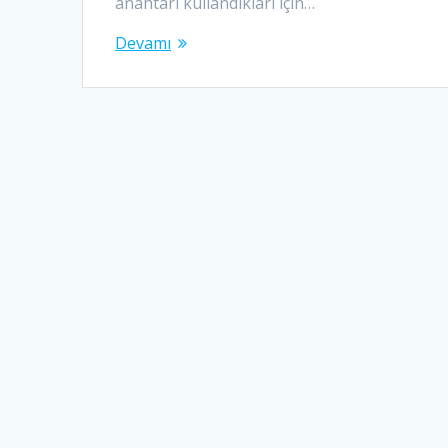
anahtarı kullandıkları için…
Devamı