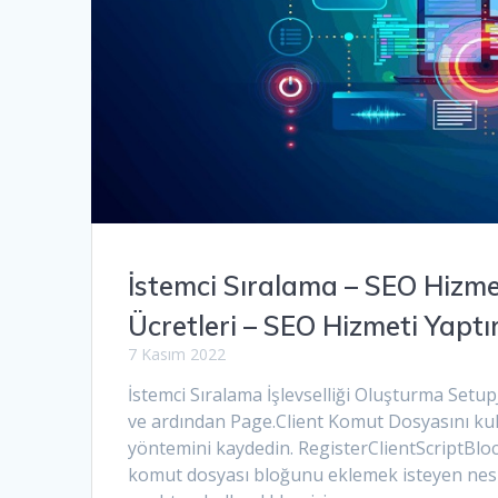
İstemci Sıralama – SEO Hizm
Ücretleri – SEO Hizmeti Yapt
7 Kasım 2022
İstemci Sıralama İşlevselliği Oluşturma Setup
ve ardından Page.Client Komut Dosyasını kul
yöntemini kaydedin. RegisterClientScriptBlo
komut dosyası bloğunu eklemek isteyen nesn