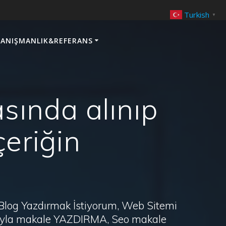
Turkish
▼
ANIŞMANLIK&REFERANS
sında alınıp
çeriğin
 Blog Yazdırmak İstiyorum, Web Sitemi
arayla makale YAZDIRMA, Seo makale