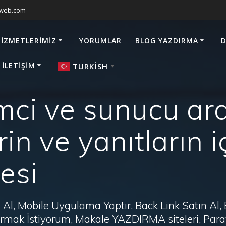
sweb.com
HIZMETLERIMIZ
YORUMLAR
BLOG YAZDIRMA
D
 İLETIŞIM
TURKISH
▼
mci ve sunucu ara
rin ve yanıtların i
esi
Al, Mobile Uygulama Yaptır, Back Link Satın Al,
zdırmak İstiyorum, Makale YAZDIRMA siteleri, P