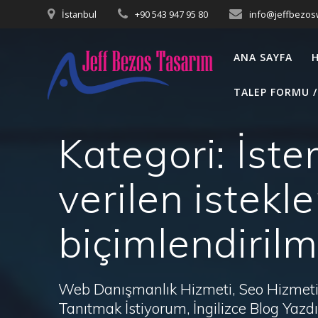
Skip
İstanbul
+90 543 947 95 80
info@jeffbezo
to
content
ANA SAYFA
TALEP FORMU /
Kategori:
İste
verilen istekle
biçimlendirilm
Web Danışmanlık Hizmeti, Seo Hizmeti 
Tanıtmak İstiyorum, İngilizce Blog Ya