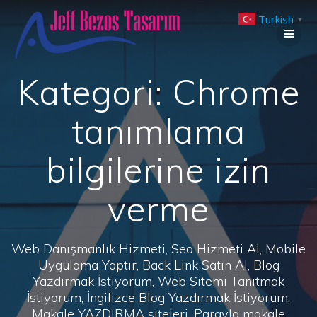
Skip
Turkish
to
▼
content
Kategori:
Chrome
tanımlama
bilgilerine izin
verme
Web Danışmanlık Hizmeti, Seo Hizmeti Al, Mobile
Uygulama Yaptır, Back Link Satın Al, Blog
Yazdırmak İstiyorum, Web Sitemi Tanıtmak
İstiyorum, İngilizce Blog Yazdırmak İstiyorum,
Makale YAZDIRMA siteleri, Parayla makale