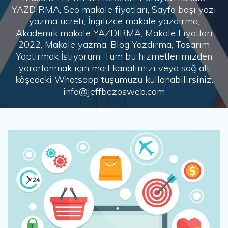
YAZDIRMA, Seo makale fiyatları, Sayfa başı yazı
yazma ücreti, İngilizce makale yazdırma,
Akademik makale YAZDIRMA, Makale Fiyatları
2022, Makale yazma, Blog Yazdırma, Tasarım
Yaptırmak İstiyorum, Tüm bu hizmetlerimizden
yararlanmak için mail kanalımızı veya sağ alt
köşedeki Whatsapp tuşumuzu kullanabilirsiniz.
info@jeffbezosweb.com