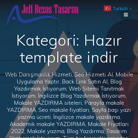
Skip
Turkish
to
▼
content
Kategori:
Hazır
template indir
Web Danışmanlık Hizmeti, Seo Hizmeti Al, Mobile
Uygulama Yaptır, Back Link Satın Al, Blog
Yazdırmak İstiyorum, Web Sitemi Tanıtmak
İstiyorum, İngilizce Blog Yazdırmak İstiyorum,
Makale YAZDIRMA siteleri, Parayla makale
YAZDIRMA, Seo makale fiyatları, Sayfa başı yazı
yazma ücreti, İngilizce makale yazdırma,
Akademik makale YAZDIRMA, Makale Fiyatları
2022, Makale yazma, Blog Yazdırma, Tasarım