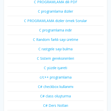
C PROGRAMLAMA dili PDF
C programlama diziler
C PROGRAMLAMA diziler örnek Sorular
C programlama indir
C Random farklı sayı üretme
C rastgele sayı bulma
C Sistem gereksinimleri
C yüzde işareti
c/c++ programlama
C# checkbox kullanımı
C# class oluşturma
C# Ders Notları