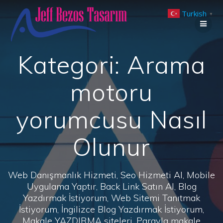
Skip
Turkish
to
▼
content
Kategori:
Arama
motoru
yorumcusu Nasıl
Olunur
Web Danışmanlık Hizmeti, Seo Hizmeti Al, Mobile
Uygulama Yaptır, Back Link Satın Al, Blog
Yazdırmak İstiyorum, Web Sitemi Tanıtmak
İstiyorum, İngilizce Blog Yazdırmak İstiyorum,
Makale YAZDIRMA siteleri, Parayla makale