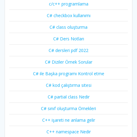
c/c++ programlama
C# checkbox kullanımı
C# class oluşturma
C# Ders Notları
C# dersleri pdf 2022
C# Diziler Örnek Sorular
C# ile Başka programı Kontrol etme
C# kod çalıştırma sitesi
C# partial class Nedir
C# sınıf oluşturma Örnekleri
C++ işareti ne anlama gelir
C++ namespace Nedir