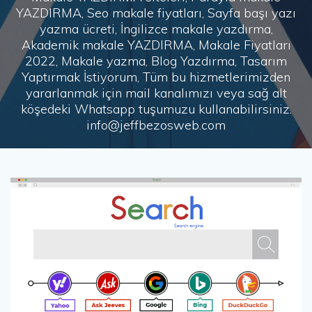
YAZDIRMA, Seo makale fiyatları, Sayfa başı yazı
yazma ücreti, İngilizce makale yazdırma,
Akademik makale YAZDIRMA, Makale Fiyatları
2022, Makale yazma, Blog Yazdırma, Tasarım
Yaptırmak İstiyorum, Tüm bu hizmetlerimizden
yararlanmak için mail kanalımızı veya sağ alt
köşedeki Whatsapp tuşumuzu kullanabilirsiniz.
info@jeffbezosweb.com